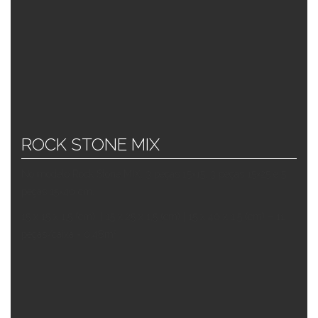
ROCK STONE MIX
No modelo Rock Stone MIX, 3 peças 15×15, 3 peças 15×25 e 5
peças 15×40 cm.
15 x 15 x 1,5 (cm) | 15 x 25 x 1,5 (cm) | 15 x 40 x 1,5 (cm) – 11
peças/caixa = 0,48m²