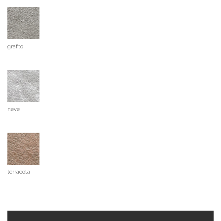
grafito
neve
terracota