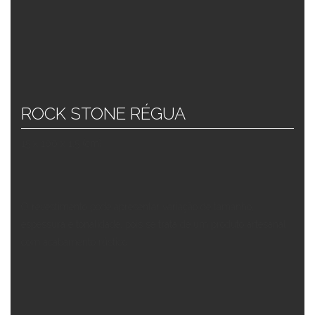
ROCK STONE RÉGUA
15 x 100 x 1,5 (cm)
O revestimento pode apresentar variação de tamanho,
espessura e tonalidade, pois se trata de um produto artesanal
com acabamento rústico.