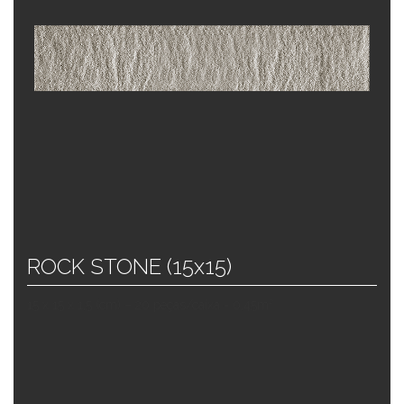
ROCK STONE (15x15)
15 x 15 x 1,5 (cm) – 20 peças/caixa = 0,45m²